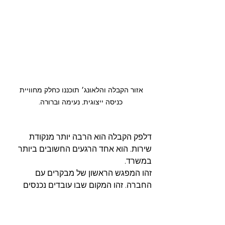
אזור הקבלה והלאונג׳ תוכננו כחלק מחוויית 
כניסה ייצוגית, נעימה וברורה.
דלפק הקבלה הוא הרבה יותר מנקודת 
שירות. הוא אחד הרגעים החשובים ביותר 
במשרד.
זהו המפגש הראשון של מבקרים עם 
החברה. זהו המקום שבו עובדים נכנסים 
בתחילת יום עבודה. זהו אזור שמייצר רושם, 
סדר, כיוון ותחושת כניסה.
בפרויקט MSC Israel, דלפק הקבלה תוכנן 