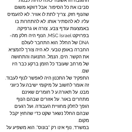
התגובה הראשונה יכולה להיות לבנות 
סביבו את כל הסיפור. אבל דווקא משום 
שהנוף חזק, צריך לתת לו אוויר. לא להעמיס 
עליו. לא להסתיר אותו. לא להתחרות בו 
באמצעות עודף צבע, צורה או גרפיקה.
בפרויקט MSC Israel, הנוף היה חלק מה-
DNA של החלל. הוא התחבר לעולם 
החברה באופן טבעי. לא היה צורך להמציא 
את הקשר. הים, הנמל, התנועה והתחושה 
של מרחב שעובד כל הזמן ברקע כבר היו 
שם.
התפקיד של התכנון היה לאפשר לנוף לעבוד.
זה אומר לחשוב על מיקומי ישיבה.על כיווני 
מבט. על תאורה.ע ל חומרים שאינם 
מתחרים באור. על אזורים שבהם הנוף 
הופך לחלק מחוויית העבודה. ועל רגעים 
שבהם החלל נשאר שקט כדי שהחוץ יקבל 
מקום.
במשרד, נוף אינו רק "בונוס". הוא משפיע על 