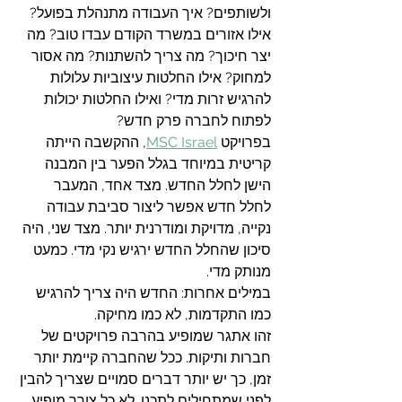
ולשותפים? איך העבודה מתנהלת בפועל? 
אילו אזורים במשרד הקודם עבדו טוב? מה 
יצר חיכוך? מה צריך להשתנות? מה אסור 
למחוק? אילו החלטות עיצוביות עלולות 
להרגיש זרות מדי? ואילו החלטות יכולות 
לפתוח לחברה פרק חדש?
בפרויקט 
MSC Israel
, ההקשבה הייתה 
קריטית במיוחד בגלל הפער בין המבנה 
הישן לחלל החדש. מצד אחד, המעבר 
לחלל חדש אפשר ליצור סביבת עבודה 
נקייה, מדויקת ומודרנית יותר. מצד שני, היה 
סיכון שהחלל החדש ירגיש נקי מדי. כמעט 
מנותק מדי.
במילים אחרות: החדש היה צריך להרגיש 
כמו התקדמות, לא כמו מחיקה.
זהו אתגר שמופיע בהרבה פרויקטים של 
חברות ותיקות. ככל שהחברה קיימת יותר 
זמן, כך יש יותר דברים סמויים שצריך להבין 
לפני שמתחילים לתכנן. לא כל צורך מופיע 